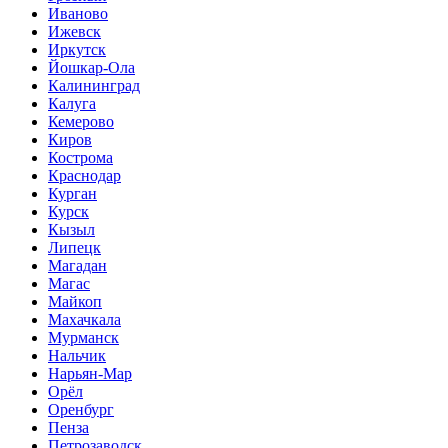
Иваново
Ижевск
Иркутск
Йошкар-Ола
Калининград
Калуга
Кемерово
Киров
Кострома
Краснодар
Курган
Курск
Кызыл
Липецк
Магадан
Магас
Майкоп
Махачкала
Мурманск
Нальчик
Нарьян-Мар
Орёл
Оренбург
Пенза
Петрозаводск