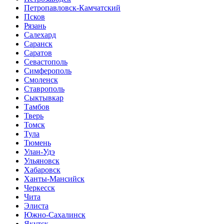
Петропавловск-Камчатский
Псков
Рязань
Салехард
Саранск
Саратов
Севастополь
Симферополь
Смоленск
Ставрополь
Сыктывкар
Тамбов
Тверь
Томск
Тула
Тюмень
Улан-Удэ
Ульяновск
Хабаровск
Ханты-Мансийск
Черкесск
Чита
Элиста
Южно-Сахалинск
Якутск