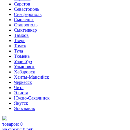
Саратов
Севастополь
Симферополь
Смоленск
Ставрополь
Сыктывкар
Тамбов
Тверь
Томск
Тула
Тюмень
Улан-Удэ
Ульяновск
Хабаровск
Ханты-Мансийск
Черкесск
Чита
Элиста
Южно-Сахалинск
Якутск
Ярославль
товаров:
0
на сумму:
0
руб.