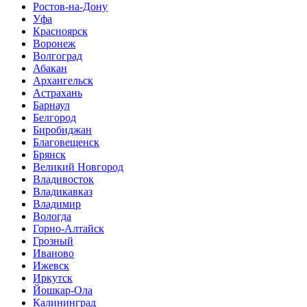
Ростов-на-Дону
Уфа
Красноярск
Воронеж
Волгоград
Абакан
Архангельск
Астрахань
Барнаул
Белгород
Биробиджан
Благовещенск
Брянск
Великий Новгород
Владивосток
Владикавказ
Владимир
Вологда
Горно-Алтайск
Грозный
Иваново
Ижевск
Иркутск
Йошкар-Ола
Калининград