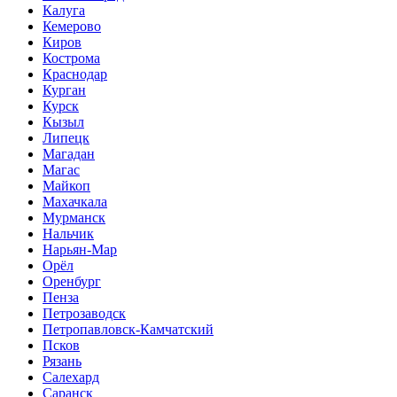
Калуга
Кемерово
Киров
Кострома
Краснодар
Курган
Курск
Кызыл
Липецк
Магадан
Магас
Майкоп
Махачкала
Мурманск
Нальчик
Нарьян-Мар
Орёл
Оренбург
Пенза
Петрозаводск
Петропавловск-Камчатский
Псков
Рязань
Салехард
Саранск