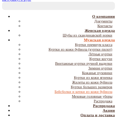
T
NA
О компании
Документы
Контакты
Женская одежда
Шубы из скандинавской норки
Мужская одежда
Куртки премиум класса
Куртки из кожи буйвола (куртки пилот)
Лётные куртки
Куртки косухи
Винтажные куртки ручной выделки
Зимние куртки
Кожаные пуховики
Куртки из кожи ягненка
Жилеты из кожи буйвола
Куртки больших размеров
Бейсболки и кепки из кожи буйвола
Меховые головные уборы
Распродажа
Распродажа
Акции
Оплата и доставка