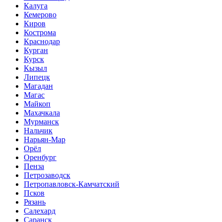
Калуга
Кемерово
Киров
Кострома
Краснодар
Курган
Курск
Кызыл
Липецк
Магадан
Магас
Майкоп
Махачкала
Мурманск
Нальчик
Нарьян-Мар
Орёл
Оренбург
Пенза
Петрозаводск
Петропавловск-Камчатский
Псков
Рязань
Салехард
Саранск