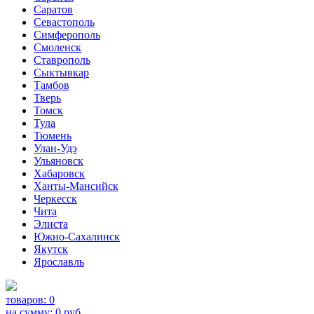
Саратов
Севастополь
Симферополь
Смоленск
Ставрополь
Сыктывкар
Тамбов
Тверь
Томск
Тула
Тюмень
Улан-Удэ
Ульяновск
Хабаровск
Ханты-Мансийск
Черкесск
Чита
Элиста
Южно-Сахалинск
Якутск
Ярославль
товаров:
0
на сумму:
0
руб.