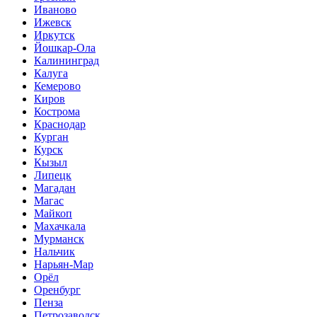
Иваново
Ижевск
Иркутск
Йошкар-Ола
Калининград
Калуга
Кемерово
Киров
Кострома
Краснодар
Курган
Курск
Кызыл
Липецк
Магадан
Магас
Майкоп
Махачкала
Мурманск
Нальчик
Нарьян-Мар
Орёл
Оренбург
Пенза
Петрозаводск