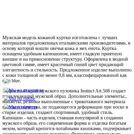
Мужская модель кожаной куртки изготовлена с лучших
материалов предложенных итальянскими производителями, в
основу которой вошли овечья кожа и мех енота. Куртка
оснащена удобным капюшоном, имеет гладкую приятную
внешне и на прикосновение структуру. Оформлена в модной
цветовой гамме, имеет красочный синий цвет придающий
элегантность и стильность. Предложенное изделие выполнено
с кожи толщиной не менее 0,8 мм, классифицированной как
navi blue.
Эффектный крой мужского пуховика Instinct Art.508 создает
привлекающий мужской образ. Дополнительные элементы:,
манжеты, резинки выполненные с трикотажного материала
высокого качества, не подающегося деформации при носке и
стирке изделия, создают спортивный, удобный стиль.
Капюшон - часть изделия, ставшая популярной в создании
мужского образа, его современная форма и отделка богатым
мехом, который крепится потайными кнопками, подчеркивает
достоинства кожаного пуховика. Фурнитура, специально