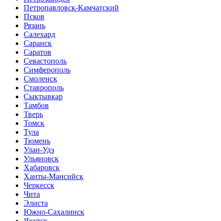
Петропавловск-Камчатский
Псков
Рязань
Салехард
Саранск
Саратов
Севастополь
Симферополь
Смоленск
Ставрополь
Сыктывкар
Тамбов
Тверь
Томск
Тула
Тюмень
Улан-Удэ
Ульяновск
Хабаровск
Ханты-Мансийск
Черкесск
Чита
Элиста
Южно-Сахалинск
Якутск