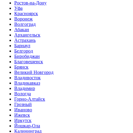
Ростов-на-Дону
Уфа
Красноярск
Воронеж
Волгоград
Абакан
Архангельск
Астрахань
Барнаул
Белгород
Биробиджан
Благовещенск
Брянск
Великий Новгород
Владивосток
Владикавказ
Владимир
Вологда
Горно-Алтайск
Грозный
Иваново
Ижевск
Иркутск
Йошкар-Ола
Калининград