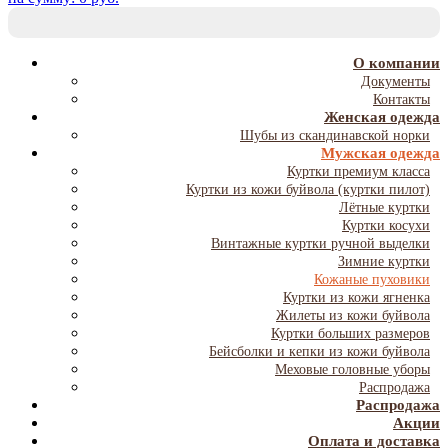
T
NA
О компании
Документы
Контакты
Женская одежда
Шубы из скандинавской норки
Мужская одежда
Куртки премиум класса
Куртки из кожи буйвола (куртки пилот)
Лётные куртки
Куртки косухи
Винтажные куртки ручной выделки
Зимние куртки
Кожаные пуховики
Куртки из кожи ягненка
Жилеты из кожи буйвола
Куртки больших размеров
Бейсболки и кепки из кожи буйвола
Меховые головные уборы
Распродажа
Распродажа
Акции
Оплата и доставка