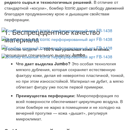
редкого сырья и технологичных решений
. В отличие от
стандартной «косухи», бомбер Iconic дарит свободу движений
благодаря продуманному крою и дышащим свойствам
перфорации.
1. Беспрецедентное качество
материала
В основе модели —
100% натуральная кожа ягнёнка
,
прошедшая специальную выделку
Jumbo
.
Что дает выделка Jumbo?
Это особая технология
мягкого дубления, которая сохраняет естественную
фактуру кожи, делая её невероятно пластичной, тонкой,
но при этом износостойкой. Материал не дубит, а мягко
облегает фигуру уже после первой примерки.
Преимущества перфорации:
Микроперфорация по
всей поверхности обеспечивает циркуляцию воздуха. В
этом бомбере не жарко в помещении и не холодно на
вечерней прогулке — кожа «дышит», регулируя
микроклимат.