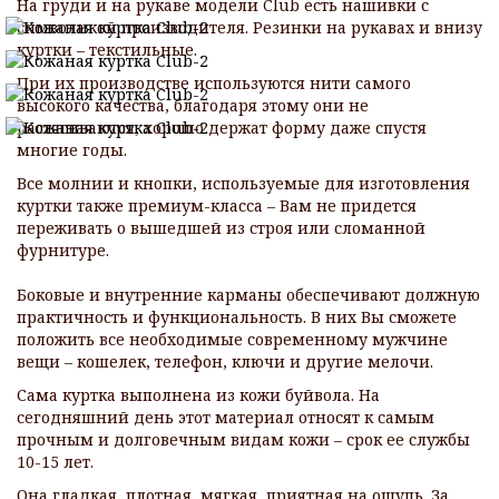
На груди и на рукаве модели Club есть нашивки с
символикой производителя. Резинки на рукавах и внизу
куртки – текстильные.
При их производстве используются нити самого
высокого качества, благодаря этому они не
растягиваются, хорошо держат форму даже спустя
многие годы.
Все молнии и кнопки, используемые для изготовления
куртки также премиум-класса – Вам не придется
переживать о вышедшей из строя или сломанной
фурнитуре.
Боковые и внутренние карманы обеспечивают должную
практичность и функциональность. В них Вы сможете
положить все необходимые современному мужчине
вещи – кошелек, телефон, ключи и другие мелочи.
Сама куртка выполнена из кожи буйвола. На
сегодняшний день этот материал относят к самым
прочным и долговечным видам кожи – срок ее службы
10-15 лет.
Она гладкая, плотная, мягкая, приятная на ощупь. За