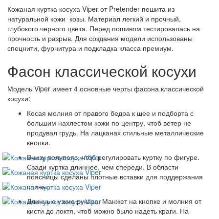
Кожаная куртка косуха Viper от Pretender пошита из
натуральной кожи козы. Материал легкий и прочный,
глубокого черного цвета. Перед пошивом тестировалась на
прочность и разрыв. Для создания модели использованы
спецнити, фурнитура и подкладка класса премиум.
Фасон классической косухи
Модель Viper имеет 4 основные черты фасона классической
косухи:
Косая молния от правого бедра к шее и подборта с
большим нахлестом кожи по центру, чтоб ветер не
продувал грудь. На лацканах стильные металлические
кнопки.
Внизу полупояс, чтоб регулировать куртку по фигуре.
Сзади куртка длиннее, чем спереди. В области
поясницы сделаны плотные вставки для поддержания
спины.
Длинные узкие рукава. Манжет на кнопке и молния от
кисти до локтя, чтоб можно было надеть краги. На