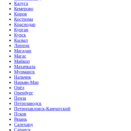
Калуга
Кемерово
Киров
Кострома
Краснодар
Курган
Курск
Кызыл
Липецк
Магадан
Магас
Майкоп
Махачкала
Мурманск
Нальчик
Нарьян-Мар
Орёл
Оренбург
Пенза
Петрозаводск
Петропавловск-Камчатский
Псков
Рязань
Салехард
Саранск