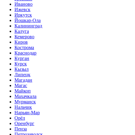
Иваново
Ижевск
Иркутск
Йошкар-Ола
Калининград
Калуга
Кемерово
Киров
Кострома
Краснодар
Курган
Курск
Кызыл
Липецк
Магадан
Магас
Майкоп
Махачкала
Мурманск
Нальчик
Нарьян-Мар
Орёл
Оренбург
Пенза
Петрозаводск