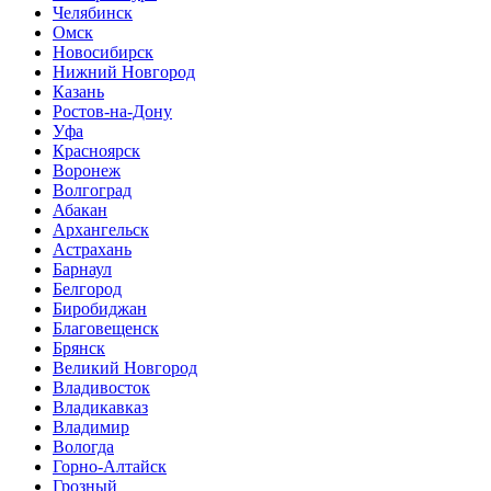
Челябинск
Омск
Новосибирск
Нижний Новгород
Казань
Ростов-на-Дону
Уфа
Красноярск
Воронеж
Волгоград
Абакан
Архангельск
Астрахань
Барнаул
Белгород
Биробиджан
Благовещенск
Брянск
Великий Новгород
Владивосток
Владикавказ
Владимир
Вологда
Горно-Алтайск
Грозный