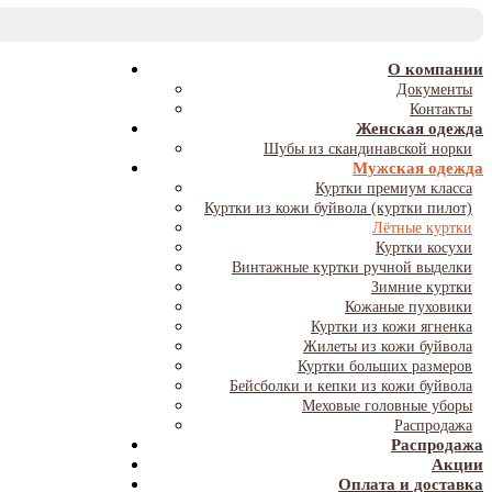
T
NA
О компании
Документы
Контакты
Женская одежда
Шубы из скандинавской норки
Мужская одежда
Куртки премиум класса
Куртки из кожи буйвола (куртки пилот)
Лётные куртки
Куртки косухи
Винтажные куртки ручной выделки
Зимние куртки
Кожаные пуховики
Куртки из кожи ягненка
Жилеты из кожи буйвола
Куртки больших размеров
Бейсболки и кепки из кожи буйвола
Меховые головные уборы
Распродажа
Распродажа
Акции
Оплата и доставка