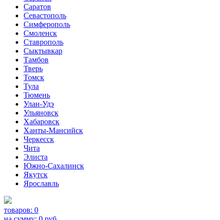
Саратов
Севастополь
Симферополь
Смоленск
Ставрополь
Сыктывкар
Тамбов
Тверь
Томск
Тула
Тюмень
Улан-Удэ
Ульяновск
Хабаровск
Ханты-Мансийск
Черкесск
Чита
Элиста
Южно-Сахалинск
Якутск
Ярославль
товаров:
0
на сумму:
0
руб.