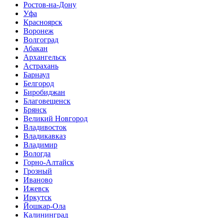
Ростов-на-Дону
Уфа
Красноярск
Воронеж
Волгоград
Абакан
Архангельск
Астрахань
Барнаул
Белгород
Биробиджан
Благовещенск
Брянск
Великий Новгород
Владивосток
Владикавказ
Владимир
Вологда
Горно-Алтайск
Грозный
Иваново
Ижевск
Иркутск
Йошкар-Ола
Калининград