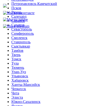
Петропавловск-Камчатский
Псков
Рязань
Салехард
Саранск
Саратов
Севастополь
Симферополь
Смоленск
Ставрополь
Сыктывкар
Тамбов
Тверь
Томск
Тула
Тюмень
Улан-Удэ
Ульяновск
Хабаровск
Ханты-Мансийск
Черкесск
Чита
Элиста
Южно-Сахалинск
Якутск