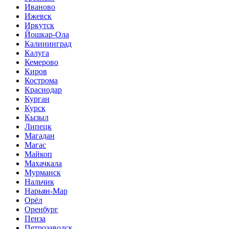
Иваново
Ижевск
Иркутск
Йошкар-Ола
Калининград
Калуга
Кемерово
Киров
Кострома
Краснодар
Курган
Курск
Кызыл
Липецк
Магадан
Магас
Майкоп
Махачкала
Мурманск
Нальчик
Нарьян-Мар
Орёл
Оренбург
Пенза
Петрозаводск