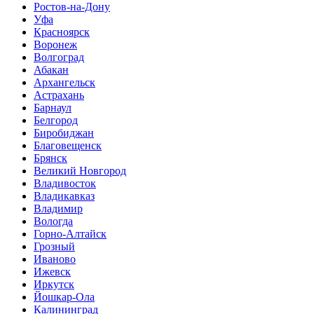
Ростов-на-Дону
Уфа
Красноярск
Воронеж
Волгоград
Абакан
Архангельск
Астрахань
Барнаул
Белгород
Биробиджан
Благовещенск
Брянск
Великий Новгород
Владивосток
Владикавказ
Владимир
Вологда
Горно-Алтайск
Грозный
Иваново
Ижевск
Иркутск
Йошкар-Ола
Калининград