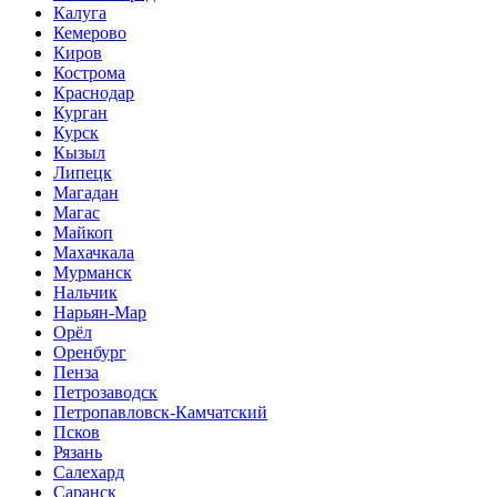
Калуга
Кемерово
Киров
Кострома
Краснодар
Курган
Курск
Кызыл
Липецк
Магадан
Магас
Майкоп
Махачкала
Мурманск
Нальчик
Нарьян-Мар
Орёл
Оренбург
Пенза
Петрозаводск
Петропавловск-Камчатский
Псков
Рязань
Салехард
Саранск