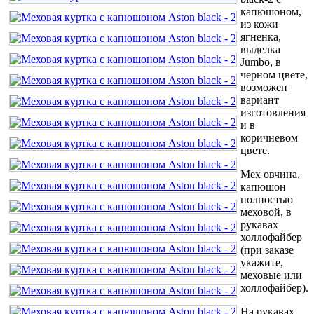
капюшоном,
из кожи
ягненка,
выделка
Jumbo, в
черном цвете,
возможен
вариант
изготовления
и в
коричневом
цвете.
Мех овчина,
капюшон
полностью
меховой, в
рукавах
холлофайбер
(при заказе
укажите,
меховые или
холлофайбер).
На рукавах