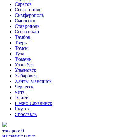
Саратов
Севастополь
Симферополь
Смоленск
Ставрополь
Сыктывкар
Тамбов
Тверь
Томск
Тула
Тюмень
Улан-Удэ
Ульяновск
Хабаровск
Ханты-Мансийск
Черкесск
Чита
Элиста
Южно-Сахалинск
Якутск
Ярославль
товаров:
0
на сумму:
0
руб.