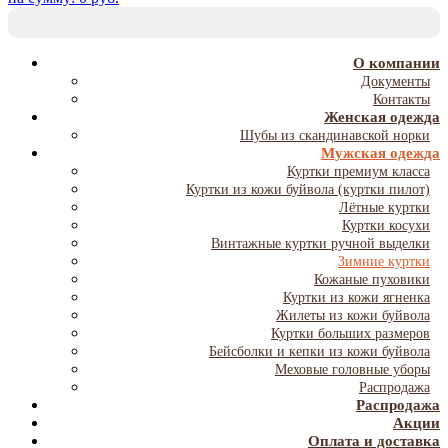
T
NA
О компании
Документы
Контакты
Женская одежда
Шубы из скандинавской норки
Мужская одежда
Куртки премиум класса
Куртки из кожи буйвола (куртки пилот)
Лётные куртки
Куртки косухи
Винтажные куртки ручной выделки
Зимние куртки
Кожаные пуховики
Куртки из кожи ягненка
Жилеты из кожи буйвола
Куртки больших размеров
Бейсболки и кепки из кожи буйвола
Меховые головные уборы
Распродажа
Распродажа
Акции
Оплата и доставка