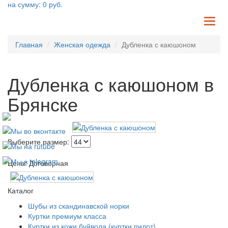
на сумму:
0
руб.
TO
NA
Главная
Женская одежда
Дубленка с каюшоном
Дубленка с каюшоном в
Брянске
Выберите размер:
Цена: Договорная
Каталог
Шубы из скандинавской норки
Куртки премиум класса
Куртки из кожи буйвола (куртки пилот)