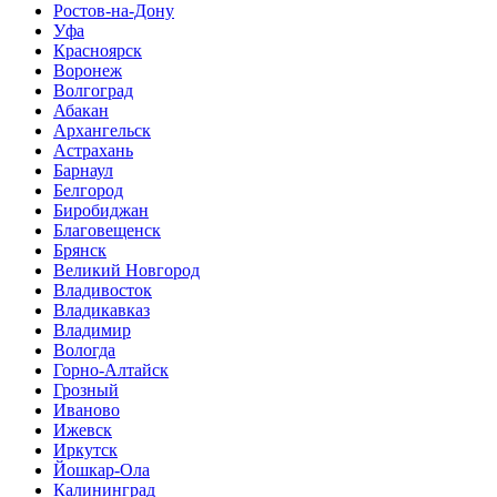
Ростов-на-Дону
Уфа
Красноярск
Воронеж
Волгоград
Абакан
Архангельск
Астрахань
Барнаул
Белгород
Биробиджан
Благовещенск
Брянск
Великий Новгород
Владивосток
Владикавказ
Владимир
Вологда
Горно-Алтайск
Грозный
Иваново
Ижевск
Иркутск
Йошкар-Ола
Калининград