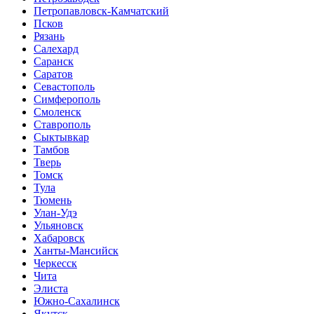
Петропавловск-Камчатский
Псков
Рязань
Салехард
Саранск
Саратов
Севастополь
Симферополь
Смоленск
Ставрополь
Сыктывкар
Тамбов
Тверь
Томск
Тула
Тюмень
Улан-Удэ
Ульяновск
Хабаровск
Ханты-Мансийск
Черкесск
Чита
Элиста
Южно-Сахалинск
Якутск