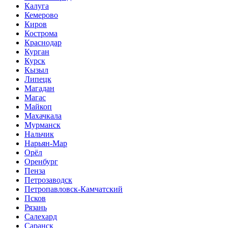
Калуга
Кемерово
Киров
Кострома
Краснодар
Курган
Курск
Кызыл
Липецк
Магадан
Магас
Майкоп
Махачкала
Мурманск
Нальчик
Нарьян-Мар
Орёл
Оренбург
Пенза
Петрозаводск
Петропавловск-Камчатский
Псков
Рязань
Салехард
Саранск