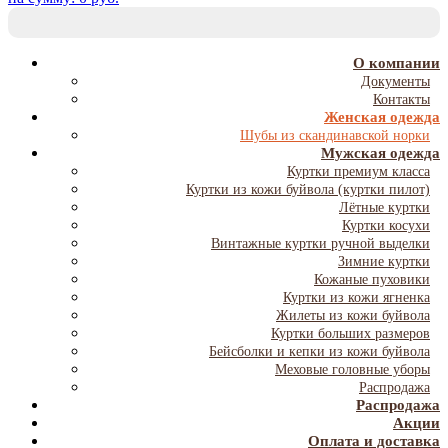
T
NA
О компании
Документы
Контакты
Женская одежда
Шубы из скандинавской норки
Мужская одежда
Куртки премиум класса
Куртки из кожи буйвола (куртки пилот)
Лётные куртки
Куртки косухи
Винтажные куртки ручной выделки
Зимние куртки
Кожаные пуховики
Куртки из кожи ягненка
Жилеты из кожи буйвола
Куртки больших размеров
Бейсболки и кепки из кожи буйвола
Меховые головные уборы
Распродажа
Распродажа
Акции
Оплата и доставка