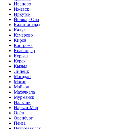
Иваново
Ижевск
Иркутск
Йошкар-Ола
Калининград
Калуга
Кемерово
Киров
Кострома
Краснодар
Курган
Курск
Кызыл
Липецк
Магадан
Магас
Майкоп
Махачкала
Мурманск
Нальчик
Нарьян-Мар
Орёл
Оренбург
Пенза
Петрозаводск