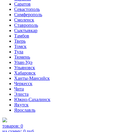
Саратов
Севастополь
Симферополь
Смоленск
Ставрополь
Сыктывкар
Тамбов
Тверь
Томск
Тула
Тюмень
Улан-Удэ
Ульяновск
Хабаровск
Ханты-Мансийск
Черкесск
Чита
Элиста
Южно-Сахалинск
Якутск
Ярославль
товаров:
0
на сумму:
0
руб.