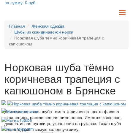
на сумму:
0
руб.
TO
NA
Главная
Женская одежда
Шубы из скандинавской норки
Норковая шуба тёмно коричневая трапеция с
капюшоном
Норковая шуба тёмно
коричневая трапеция с
капюшоном в Брянске
Длинная норковая шуба темно-коричневого цвета фасона
«трапеция», расклешенная ниже пояса. Имеется капюшон,
декоративная пуговица, украшения на рукавах. Такая шуба
согреет даже в самую холодную зиму.